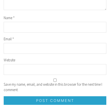
Name
*
Email
*
Website
Save my name, email, and website in this browser for the next time I
comment.