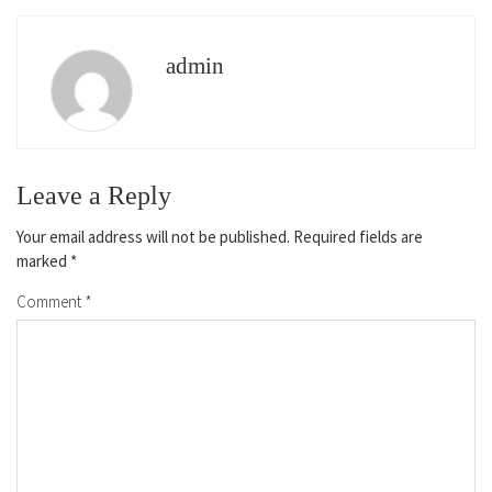
admin
Leave a Reply
Your email address will not be published.
Required fields are
marked
*
Comment
*