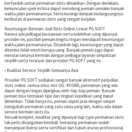
berfaedah untuk permainan slots dimainkan. Dengan demikian,
kemunculan spek ini bisa dapat menolong pemain semakin banyak
waktu jalan permainannya. Serta kurangi dampak berlangsungnya
keributan di permainan slots yang tengah berjalan.
Keuntungan Bermain Judi Slots Online Lewat PG SOFT
Karena ada pelbagai keutamaan serta kelebihan yang dipunyai
provider ini, pastilah pemain begitu ringan mendapati keuntungan
waktu jalan permainannya. Ditambah lagi, keuntungan yang dapat
diterima tidak mesti berupa uang. Banyak pemain juga dapat
merasai serunya bermain dengan pelbagai layanan simpatisan
terpilih serta teranyar dari provider PG SOFT yang ini.
• Kualitas Service Terpilih Semuanya Asia
Provider PG SOFT sediakan sangat banyak alternatif perjudian
slots online. semua situs slot UG- KOI365, permainan yang ada
dapat dengan ringan dijangkau oleh tiap-tiap pemain. Banyak
pemain bisa tentukan tipe dan tingkat kepelikan yang dapat
dimainkan. Tidak hanya itu, pemain dapat pula dengan simpel
mengubah permainan yang satu sama yang lain, waktu ada dalam
service bermain slots itu.
Kecuali komplet, kwalitas yang dipunyai tiap type permainan slots
tak perlu disangsikan kembali. Semasing permainan sudah
menyimpan lisensi serta sertifikat dari tubuh aturan professional.