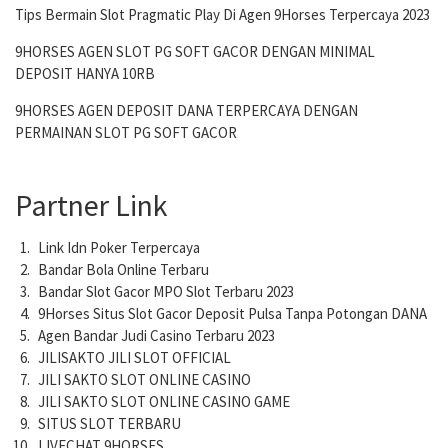
Tips Bermain Slot Pragmatic Play Di Agen 9Horses Terpercaya 2023
9HORSES AGEN SLOT PG SOFT GACOR DENGAN MINIMAL
DEPOSIT HANYA 10RB
9HORSES AGEN DEPOSIT DANA TERPERCAYA DENGAN
PERMAINAN SLOT PG SOFT GACOR
Partner Link
Link Idn Poker Terpercaya
Bandar Bola Online Terbaru
Bandar Slot Gacor MPO Slot Terbaru 2023
9Horses Situs Slot Gacor Deposit Pulsa Tanpa Potongan DANA
Agen Bandar Judi Casino Terbaru 2023
JILISAKTO JILI SLOT OFFICIAL
JILI SAKTO SLOT ONLINE CASINO
JILI SAKTO SLOT ONLINE CASINO GAME
SITUS SLOT TERBARU
LIVECHAT 9HORSES