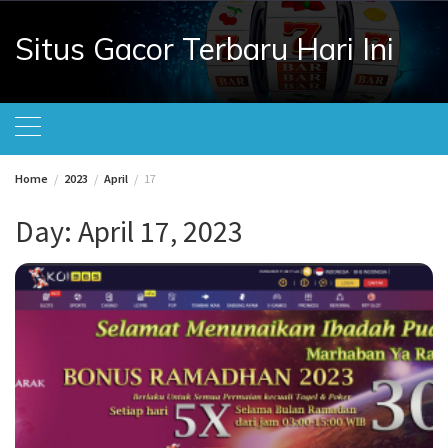
Skip
to
Situs Gacor Terbaru Hari Ini
content
Home
2023
April
17
Day:
April 17, 2023