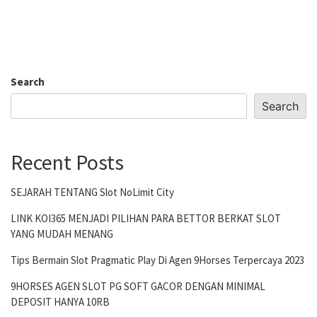
Search
Search
Recent Posts
SEJARAH TENTANG Slot NoLimit City
LINK KOI365 MENJADI PILIHAN PARA BETTOR BERKAT SLOT
YANG MUDAH MENANG
Tips Bermain Slot Pragmatic Play Di Agen 9Horses Terpercaya 2023
9HORSES AGEN SLOT PG SOFT GACOR DENGAN MINIMAL
DEPOSIT HANYA 10RB