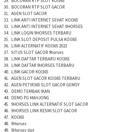
BOCORAN RTP SLOT KOI365
BOCORAN RTP SLOT GACOR
AGEN SLOT GACOR
LINK ANTI INTERNET SEHAT KOI365
LINK ANTI INTERNET SEHAT 9HORSES
LINK LOGIN 9HORSES TERBARU
LINK SLOT DEPOSIT PULSA KOI365
LINK ALTERNATIF KOI365 2023
SITUS SLOT GACOR 9horses
LINK DAFTAR TERBARU KOI365
LINK DAFTAR 9HORSES TERBARU
LINK GACOR KOI365
AGEN SLOT GACOR KOI365 TERBARU
AGEN PETIR365 SLOT GACOR GEMOY
DEMO TEMBAK IKAN
DEMO PG MAHJONG
9HORSES LINK ALTERNATIF SLOT GACOR
9HORSES LINK RESMI SLOT GACOR
KOI365
9Horses
9Horses slot