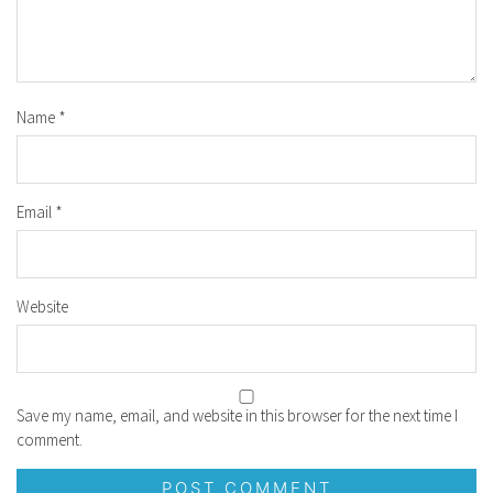
Name
*
Email
*
Website
Save my name, email, and website in this browser for the next time I
comment.