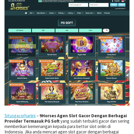
Situsgacorhariini
–
9Horses Agen Slot Gacor Dengan Berbagai
Provider Termasuk PG Soft
yang sudah terbukti gacor dan sering
memberikan kemenangan kepada para bettor slot onlin di
Indonesia. Jika anda mencari agen slot gacor dengan berbagai