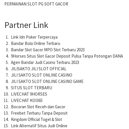
PERMAINAN SLOT PG SOFT GACOR
Partner Link
Link Idn Poker Terpercaya
Bandar Bola Online Terbaru
Bandar Slot Gacor MPO Slot Terbaru 2023
9Horses Situs Slot Gacor Deposit Pulsa Tanpa Potongan DANA
Agen Bandar Judi Casino Terbaru 2023
JILISAKTO JILI SLOT OFFICIAL
JILI SAKTO SLOT ONLINE CASINO
JILI SAKTO SLOT ONLINE CASINO GAME
SITUS SLOT TERBARU
LIVECHAT 9HORSES
LIVECHAT KOI365
Bocoran Slot Receh dan Gacor
Freebet Terbaru Tanpa Deposit
Kingdom Official Togel & Slot
Link Alternatif Situs Judi Online