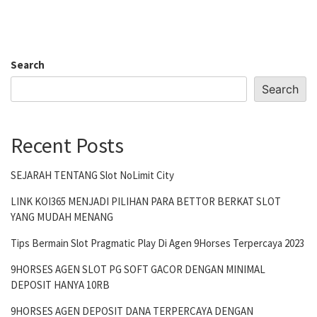
Search
Search
Recent Posts
SEJARAH TENTANG Slot NoLimit City
LINK KOI365 MENJADI PILIHAN PARA BETTOR BERKAT SLOT
YANG MUDAH MENANG
Tips Bermain Slot Pragmatic Play Di Agen 9Horses Terpercaya 2023
9HORSES AGEN SLOT PG SOFT GACOR DENGAN MINIMAL
DEPOSIT HANYA 10RB
9HORSES AGEN DEPOSIT DANA TERPERCAYA DENGAN