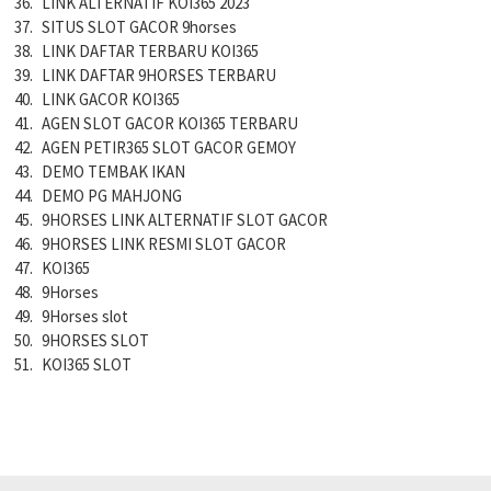
LINK ALTERNATIF KOI365 2023
SITUS SLOT GACOR 9horses
LINK DAFTAR TERBARU KOI365
LINK DAFTAR 9HORSES TERBARU
LINK GACOR KOI365
AGEN SLOT GACOR KOI365 TERBARU
AGEN PETIR365 SLOT GACOR GEMOY
DEMO TEMBAK IKAN
DEMO PG MAHJONG
9HORSES LINK ALTERNATIF SLOT GACOR
9HORSES LINK RESMI SLOT GACOR
KOI365
9Horses
9Horses slot
9HORSES SLOT
KOI365 SLOT