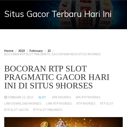
Skip
to
Situs Gacor Terbaru Hari Ini
content
Home
2023
February
23
BOCORAN RTP SLOT PRAGMATIC GACOR HARI INI DI SITUS 9HORSES
BOCORAN RTP SLOT
PRAGMATIC GACOR HARI
INI DI SITUS 9HORSES
FEBRUARY 23, 2023
SLOT
APK 9HORSES
APK RTP 9HORSES
LINK DOWNLOAD 9HORSES
LINK RTP 9HORSES
RTP 9HORSES
RTP SLOT
RTP SLOT GACOR
RTP SLOT PRAGMATIC