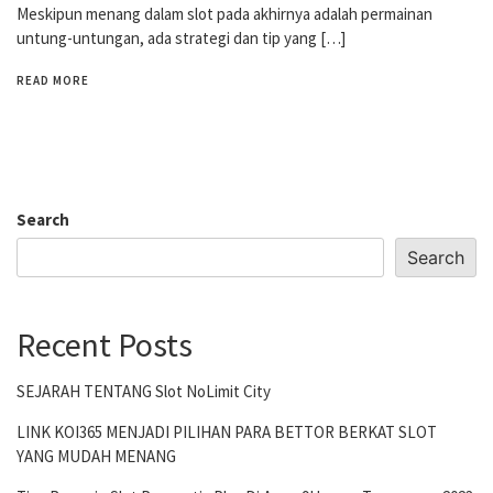
Meskipun menang dalam slot pada akhirnya adalah permainan
untung-untungan, ada strategi dan tip yang […]
READ MORE
Search
Search
Recent Posts
SEJARAH TENTANG Slot NoLimit City
LINK KOI365 MENJADI PILIHAN PARA BETTOR BERKAT SLOT
YANG MUDAH MENANG