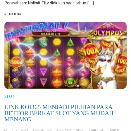
Perusahaan: Nolimit City didirikan pada tahun […]
READ MORE
SLOT
LINK KOI365 MENJADI PILIHAN PARA
BETTOR BERKAT SLOT YANG MUDAH
MENANG
JUNE 26, 2023
AGEN KOI365
AGEN SLOT KOI365
HABANERO
JOKER