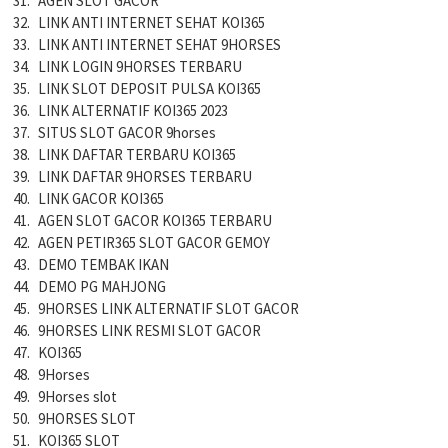
AGEN SLOT GACOR
LINK ANTI INTERNET SEHAT KOI365
LINK ANTI INTERNET SEHAT 9HORSES
LINK LOGIN 9HORSES TERBARU
LINK SLOT DEPOSIT PULSA KOI365
LINK ALTERNATIF KOI365 2023
SITUS SLOT GACOR 9horses
LINK DAFTAR TERBARU KOI365
LINK DAFTAR 9HORSES TERBARU
LINK GACOR KOI365
AGEN SLOT GACOR KOI365 TERBARU
AGEN PETIR365 SLOT GACOR GEMOY
DEMO TEMBAK IKAN
DEMO PG MAHJONG
9HORSES LINK ALTERNATIF SLOT GACOR
9HORSES LINK RESMI SLOT GACOR
KOI365
9Horses
9Horses slot
9HORSES SLOT
KOI365 SLOT