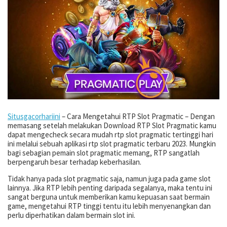
Situsgacorhariini
– Cara Mengetahui RTP Slot Pragmatic – Dengan
memasang setelah melakukan Download RTP Slot Pragmatic kamu
dapat mengecheck secara mudah rtp slot pragmatic tertinggi hari
ini melalui sebuah aplikasi rtp slot pragmatic terbaru 2023. Mungkin
bagi sebagian pemain slot pragmatic memang, RTP sangatlah
berpengaruh besar terhadap keberhasilan.
Tidak hanya pada slot pragmatic saja, namun juga pada game slot
lainnya. Jika RTP lebih penting daripada segalanya, maka tentu ini
sangat berguna untuk memberikan kamu kepuasan saat bermain
game, mengetahui RTP tinggi tentu itu lebih menyenangkan dan
perlu diperhatikan dalam bermain slot ini.