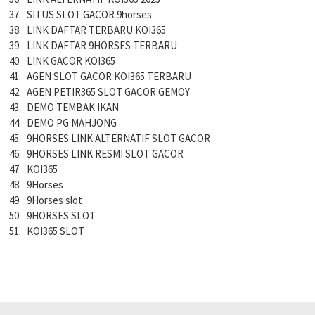
SITUS SLOT GACOR 9horses
LINK DAFTAR TERBARU KOI365
LINK DAFTAR 9HORSES TERBARU
LINK GACOR KOI365
AGEN SLOT GACOR KOI365 TERBARU
AGEN PETIR365 SLOT GACOR GEMOY
DEMO TEMBAK IKAN
DEMO PG MAHJONG
9HORSES LINK ALTERNATIF SLOT GACOR
9HORSES LINK RESMI SLOT GACOR
KOI365
9Horses
9Horses slot
9HORSES SLOT
KOI365 SLOT