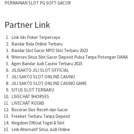
PERMAINAN SLOT PG SOFT GACOR
Partner Link
Link Idn Poker Terpercaya
Bandar Bola Online Terbaru
Bandar Slot Gacor MPO Slot Terbaru 2023
9Horses Situs Slot Gacor Deposit Pulsa Tanpa Potongan DANA
Agen Bandar Judi Casino Terbaru 2023
JILISAKTO JILI SLOT OFFICIAL
JILI SAKTO SLOT ONLINE CASINO
JILI SAKTO SLOT ONLINE CASINO GAME
SITUS SLOT TERBARU
LIVECHAT 9HORSES
LIVECHAT KOI365
Bocoran Slot Receh dan Gacor
Freebet Terbaru Tanpa Deposit
Kingdom Official Togel & Slot
Link Alternatif Situs Judi Online