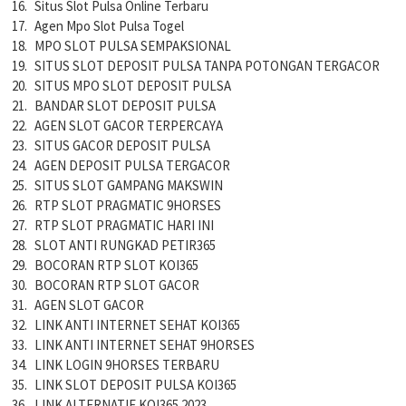
Situs Slot Pulsa Online Terbaru
Agen Mpo Slot Pulsa Togel
MPO SLOT PULSA SEMPAKSIONAL
SITUS SLOT DEPOSIT PULSA TANPA POTONGAN TERGACOR
SITUS MPO SLOT DEPOSIT PULSA
BANDAR SLOT DEPOSIT PULSA
AGEN SLOT GACOR TERPERCAYA
SITUS GACOR DEPOSIT PULSA
AGEN DEPOSIT PULSA TERGACOR
SITUS SLOT GAMPANG MAKSWIN
RTP SLOT PRAGMATIC 9HORSES
RTP SLOT PRAGMATIC HARI INI
SLOT ANTI RUNGKAD PETIR365
BOCORAN RTP SLOT KOI365
BOCORAN RTP SLOT GACOR
AGEN SLOT GACOR
LINK ANTI INTERNET SEHAT KOI365
LINK ANTI INTERNET SEHAT 9HORSES
LINK LOGIN 9HORSES TERBARU
LINK SLOT DEPOSIT PULSA KOI365
LINK ALTERNATIF KOI365 2023