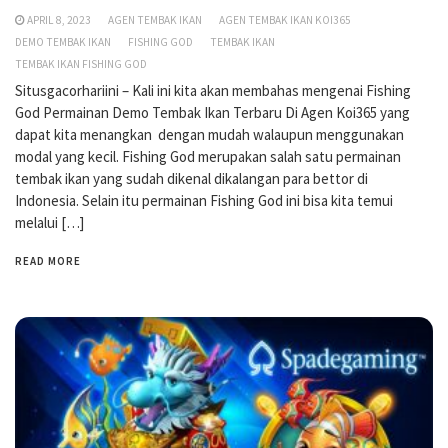
APRIL 8, 2023
AGEN TEMBAK IKAN
AGEN TEMBAK IKAN KOI365
DEMO TEMBAK IKAN
FISHING GOD
TEMBAK IKAN
TEMBAK IKAN FISHING GOD
Situsgacorhariini – Kali ini kita akan membahas mengenai Fishing
God Permainan Demo Tembak Ikan Terbaru Di Agen Koi365 yang
dapat kita menangkan dengan mudah walaupun menggunakan
modal yang kecil. Fishing God merupakan salah satu permainan
tembak ikan yang sudah dikenal dikalangan para bettor di
Indonesia. Selain itu permainan Fishing God ini bisa kita temui
melalui […]
READ MORE