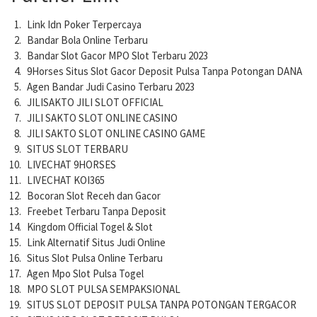
Link Idn Poker Terpercaya
Bandar Bola Online Terbaru
Bandar Slot Gacor MPO Slot Terbaru 2023
9Horses Situs Slot Gacor Deposit Pulsa Tanpa Potongan DANA
Agen Bandar Judi Casino Terbaru 2023
JILISAKTO JILI SLOT OFFICIAL
JILI SAKTO SLOT ONLINE CASINO
JILI SAKTO SLOT ONLINE CASINO GAME
SITUS SLOT TERBARU
LIVECHAT 9HORSES
LIVECHAT KOI365
Bocoran Slot Receh dan Gacor
Freebet Terbaru Tanpa Deposit
Kingdom Official Togel & Slot
Link Alternatif Situs Judi Online
Situs Slot Pulsa Online Terbaru
Agen Mpo Slot Pulsa Togel
MPO SLOT PULSA SEMPAKSIONAL
SITUS SLOT DEPOSIT PULSA TANPA POTONGAN TERGACOR