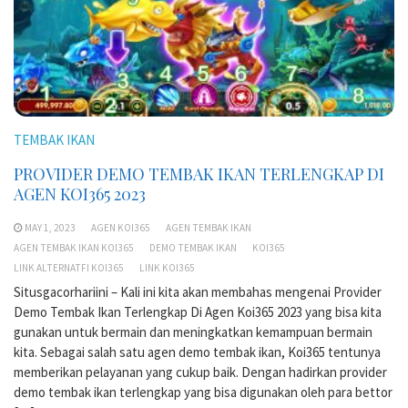
TEMBAK IKAN
PROVIDER DEMO TEMBAK IKAN TERLENGKAP DI
AGEN KOI365 2023
MAY 1, 2023
AGEN KOI365
AGEN TEMBAK IKAN
AGEN TEMBAK IKAN KOI365
DEMO TEMBAK IKAN
KOI365
LINK ALTERNATFI KOI365
LINK KOI365
Situsgacorhariini – Kali ini kita akan membahas mengenai Provider
Demo Tembak Ikan Terlengkap Di Agen Koi365 2023 yang bisa kita
gunakan untuk bermain dan meningkatkan kemampuan bermain
kita. Sebagai salah satu agen demo tembak ikan, Koi365 tentunya
memberikan pelayanan yang cukup baik. Dengan hadirkan provider
demo tembak ikan terlengkap yang bisa digunakan oleh para bettor