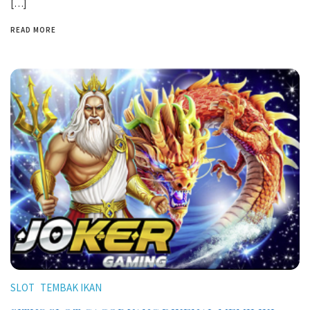
[…]
READ MORE
SLOT
TEMBAK IKAN