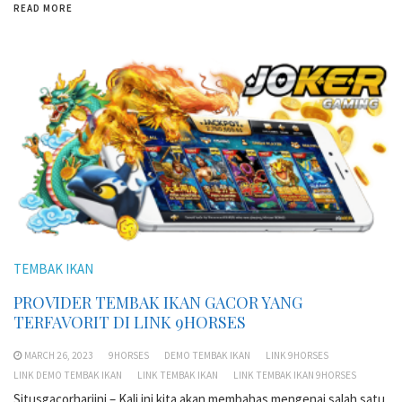
READ MORE
TEMBAK IKAN
PROVIDER TEMBAK IKAN GACOR YANG
TERFAVORIT DI LINK 9HORSES
MARCH 26, 2023
9HORSES
DEMO TEMBAK IKAN
LINK 9HORSES
LINK DEMO TEMBAK IKAN
LINK TEMBAK IKAN
LINK TEMBAK IKAN 9HORSES
Situsgacorhariini – Kali ini kita akan membahas mengenai salah satu