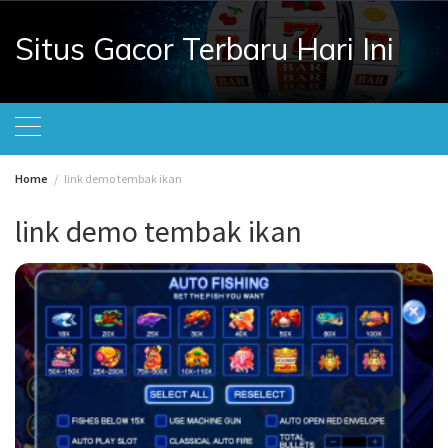
Skip
to
Situs Gacor Terbaru Hari Ini
content
Home
link demo tembak ikan
link demo tembak ikan