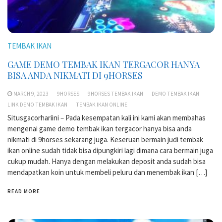
TEMBAK IKAN
GAME DEMO TEMBAK IKAN TERGACOR HANYA
BISA ANDA NIKMATI DI 9HORSES
MARCH 9, 2023
9HORSES
9HORSES TEMBAK IKAN
DEMO TEMBAK IKAN
LINK DEMO TEMBAK IKAN
TEMBAK IKAN ONLINE
Situsgacorhariini – Pada kesempatan kali ini kami akan membahas
mengenai game demo tembak ikan tergacor hanya bisa anda
nikmati di 9horses sekarang juga. Keseruan bermain judi tembak
ikan online sudah tidak bisa dipungkiri lagi dimana cara bermain juga
cukup mudah. Hanya dengan melakukan deposit anda sudah bisa
mendapatkan koin untuk membeli peluru dan menembak ikan […]
READ MORE