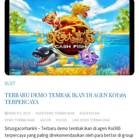
SLOT
TERBARU DEMO TEMBAK IKAN DI AGEN KOI365
TERPERCAYA
MARCH 5, 2023
AGEN DEMO TEMBAK IKAN
AGEN KOI365
DEMO TEMBAK IKAN
GACOR
KOI365
LINK DEMO TEMBAK IKAN
Situsgacorhariini – Terbaru demo tembak ikan di agen Koi365
terpercaya yang paling direkomendasikan oleh para bettor di group